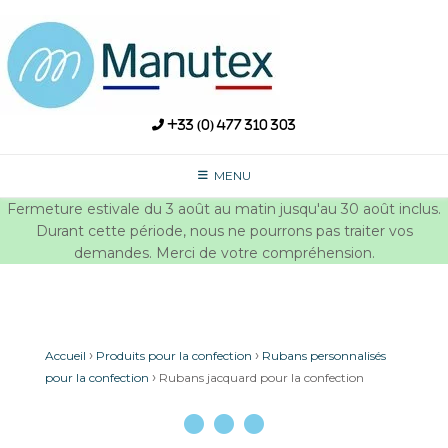
Skip
to
content
+33 (0) 477 310 303
MENU
Fermeture estivale du 3 août au matin jusqu'au 30 août inclus.
Durant cette période, nous ne pourrons pas traiter vos
demandes. Merci de votre compréhension.
›
›
Accueil
Produits pour la confection
Rubans personnalisés
›
pour la confection
Rubans jacquard pour la confection