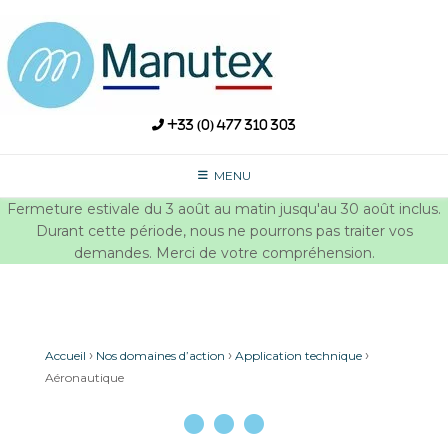
Skip
to
content
+33 (0) 477 310 303
MENU
Fermeture estivale du 3 août au matin jusqu'au 30 août inclus.
Durant cette période, nous ne pourrons pas traiter vos
demandes. Merci de votre compréhension.
›
›
›
Accueil
Nos domaines d’action
Application technique
Aéronautique