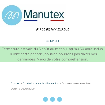
Skip
to
content
+33 (0) 477 310 303
MENU
Fermeture estivale du 3 août au matin jusqu'au 30 août inclus.
Durant cette période, nous ne pourrons pas traiter vos
demandes. Merci de votre compréhension.
›
›
Accueil
Produits pour la décoration
Rubans personnalisés
pour la décoration