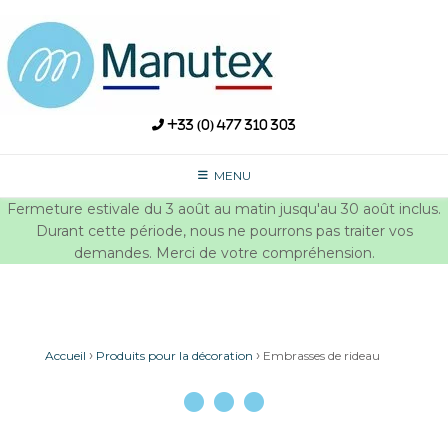
Skip
to
content
+33 (0) 477 310 303
MENU
Fermeture estivale du 3 août au matin jusqu'au 30 août inclus.
Durant cette période, nous ne pourrons pas traiter vos
demandes. Merci de votre compréhension.
›
›
Accueil
Produits pour la décoration
Embrasses de rideau