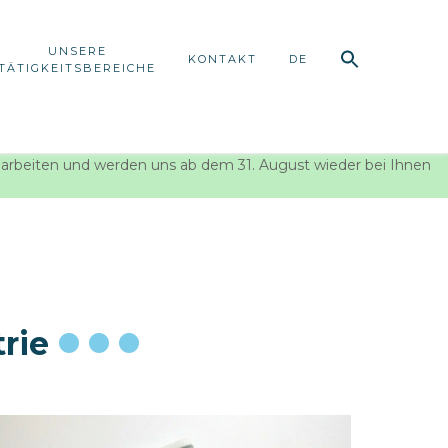
UNSERE
KONTAKT
DE
TÄTIGKEITSBEREICHE
earbeiten und werden uns ab dem 31. August wieder bei Ihnen
trie