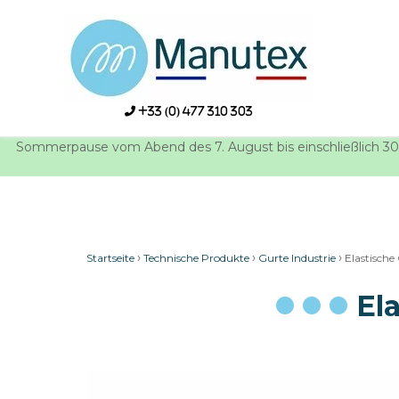
Skip
to
content
+33 (0) 477 310 303
Sommerpause vom Abend des 7. August bis einschließlich 30.
›
›
›
Startseite
Technische Produkte
Gurte Industrie
Elastische 
Ela